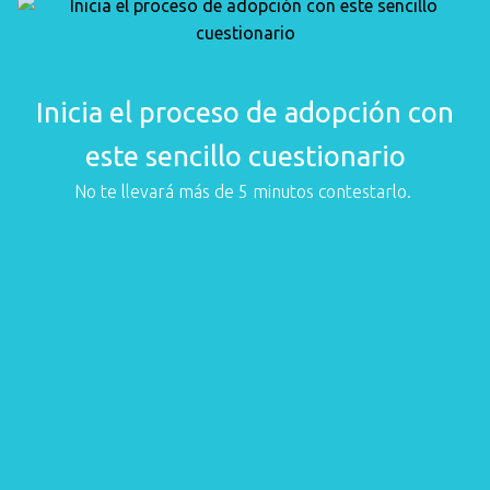
Inicia el proceso de adopción con
este sencillo cuestionario
No te llevará más de 5 minutos contestarlo.
Selecciona el perro o gato que te gustaría adoptar
Los que se muestran son los que están disponibles para adopción actualmente
Nombre(s) y apellidos del adoptante