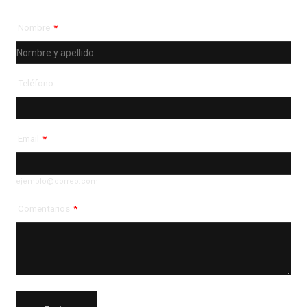
Nombre
*
Teléfono
Email
*
ejemplo@correo.com
Comentarios
*